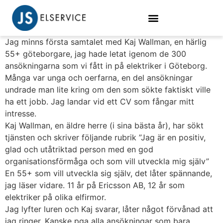
Jag minns första samtalet med Kaj Wallman, en härlig
55+ göteborgare, jag hade letat igenom de 300
ansökningarna som vi fått in på elektriker i Göteborg.
Många var unga och oerfarna, en del ansökningar
undrade man lite kring om den som sökte faktiskt ville
ha ett jobb. Jag landar vid ett CV som fångar mitt
intresse.
Kaj Wallman, en äldre herre (i sina bästa år), har sökt
tjänsten och skriver följande rubrik ”Jag är en positiv,
glad och utåtriktad person med en god
organisationsförmåga och som vill utveckla mig själv”
En 55+ som vill utveckla sig själv, det låter spännande,
jag läser vidare. 11 år på Ericsson AB, 12 år som
elektriker på olika elfirmor.
Jag lyfter luren och Kaj svarar, låter något förvånad att
jag ringer. Kanske pga alla ansökningar som bara