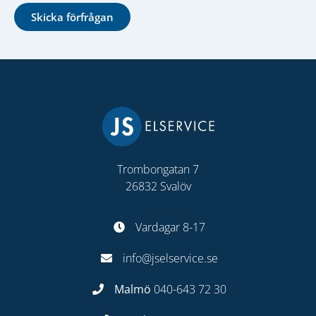
Skicka förfrågan
Trombongatan 7
26832 Svalöv
Vardagar 8-17
info@jselservice.se
Malmö
040-643 72 30