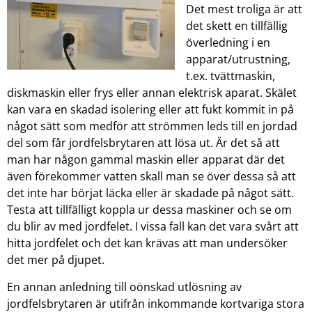
Det mest troliga är att
det skett en tillfällig
överledning i en
apparat/utrustning,
t.ex. tvättmaskin,
diskmaskin eller frys eller annan elektrisk aparat. Skälet
kan vara en skadad isolering eller att fukt kommit in på
något sätt som medför att strömmen leds till en jordad
del som får jordfelsbrytaren att lösa ut. Är det så att
man har någon gammal maskin eller apparat där det
även förekommer vatten skall man se över dessa så att
det inte har börjat läcka eller är skadade på något sätt.
Testa att tillfälligt koppla ur dessa maskiner och se om
du blir av med jordfelet. I vissa fall kan det vara svårt att
hitta jordfelet och det kan krävas att man undersöker
det mer på djupet.
En annan anledning till oönskad utlösning av
jordfelsbrytaren är utifrån inkommande kortvariga stora